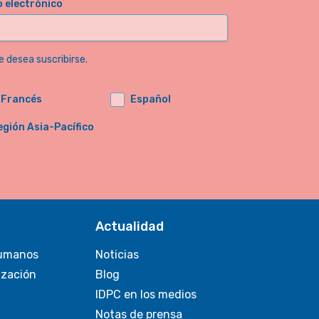
o electrónico
e desea suscribirse.
Francés
Español
egión Asia-Pacífico
Actualidad
umanos
Noticias
ización
Blog
IDPC en los medios
Notas de prensa