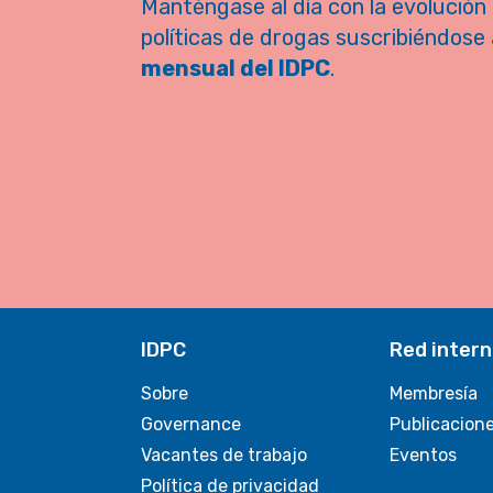
Manténgase al día con la evolución 
políticas de drogas suscribiéndose 
mensual del IDPC
.
IDPC
Red intern
Sobre
Membresía
Governance
Publicacion
Vacantes de trabajo
Eventos
Política de privacidad