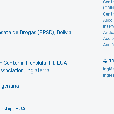
Centr
(COIN
Centr
Asoci
Inter
nsata de Drogas (EPSD), Bolivia
Andea
Acció
Acció
T
 Center in Honolulu, HI, EUA
Inglé
ssociation, Inglaterra
Inglé
Argentina
ership, EUA