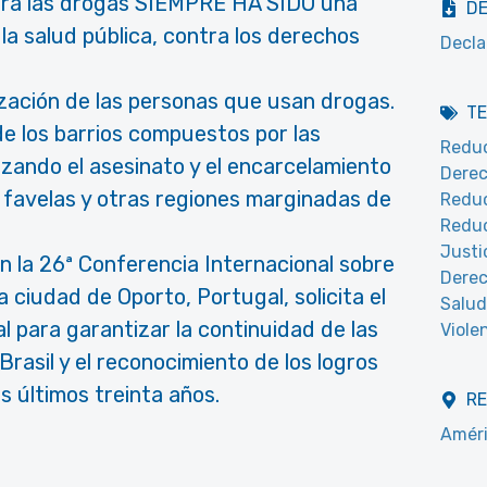
ntra las drogas SIEMPRE HA SIDO una
D
la salud pública, contra los derechos
Decla
zación de las personas que usan drogas.
T
 de los barrios compuestos por las
Reduc
izando el asesinato y el encarcelamiento
Dere
 favelas y otras regiones marginadas de
Reduc
Reduc
Justi
n la 26ª Conferencia Internacional sobre
Derec
ciudad de Oporto, Portugal, solicita el
Salud
l para garantizar la continuidad de las
Violen
Brasil y el reconocimiento de los logros
s últimos treinta años.
R
Améri