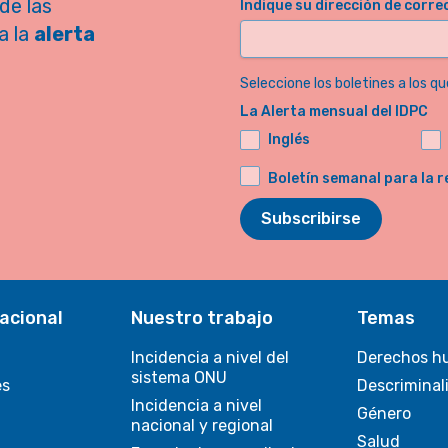
de las
Indique su dirección de corre
a la
alerta
Seleccione los boletines a los qu
La Alerta mensual del IDPC
Inglés
Boletín semanal para la r
Subscribirse
acional
Nuestro trabajo
Temas
Incidencia a nivel del
Derechos h
sistema ONU
es
Descriminal
Incidencia a nivel
Género
nacional y regional
Salud