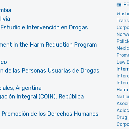
PE
ombia
Washi
ivia
Trans
l Estudio e Intervención en Drogas
Corpo
Norwe
Polic
tment in the Harm Reduction Program
Mexic
Promo
ico
Law E
Inter
ón de las Personas Usuarias de Drogas
Inter
Inter
iales, Argentina
Harm 
gación Integral (COIN), República
Natio
Asoci
Adicc
 y Promoción de los Derechos Humanos
Drug 
a
Corp