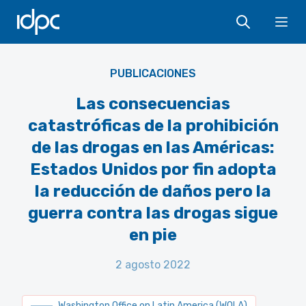
IDPC
Ope
PUBLICACIONES
Las consecuencias
catastróficas de la prohibición
de las drogas en las Américas:
Estados Unidos por fin adopta
la reducción de daños pero la
guerra contra las drogas sigue
en pie
2 agosto 2022
Washington Office on Latin America (WOLA)