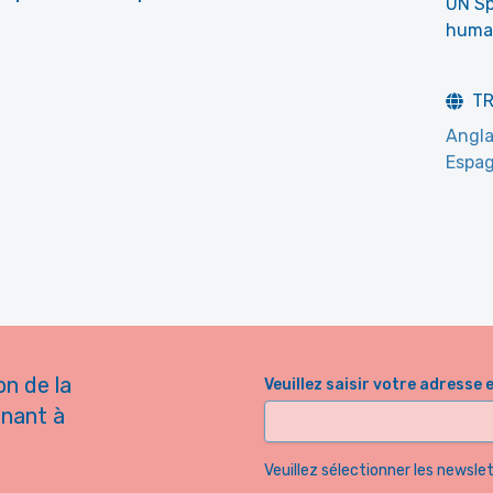
UN Sp
human
T
Angla
Espag
on de la
Veuillez saisir votre adresse 
nnant à
Veuillez sélectionner les newsl