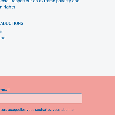
ecial Rapporteur on extreme poverty and
 rights
RADUCTIONS
is
nol
e-mail
etters auxquelles vous souhaitez vous abonner.