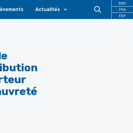
ENG
énements
Actualités
FRA
ESP
le
ibution
rteur
pauvreté