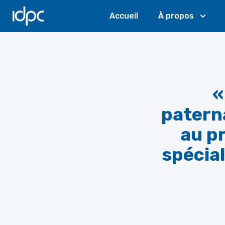
IDPC
Accueil
À propos
«
patern
au p
spécial