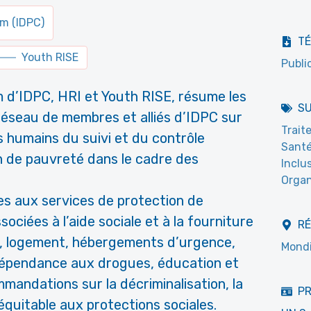
um (IDPC)
T
Youth RISE
Publi
 d’IDPC, HRI et Youth RISE, résume les
S
 réseau de membres et alliés d’IDPC sur
Trait
ts humains du suivi et du contrôle
Santé
n de pauvreté dans le cadre des
Inclu
Organ
ées aux services de protection de
sociées à l’aide sociale et à la fourniture
R
s, logement, hébergements d’urgence,
Mondi
 dépendance aux drogues, éducation et
mandations sur la décriminalisation, la
PR
équitable aux protections sociales.