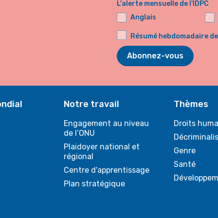
L'alerte mensuelle de l'IDPC
Anglais
Résumé hebdomadaire de l
Abonnez-vous
ndial
Notre travail
Thèmes
Engagement au niveau
Droits huma
de l’ONU
Décriminali
Plaidoyer national et
Genre
régional
Santé
Centre d'apprentissage
Développem
Plan stratégique