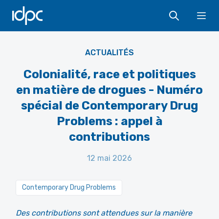
IDPC
Photograph (PUPSOC) - Intervention by Tricontinental: Institute
Ope
for Social Research - CC BY-NC 4.0
ACTUALITÉS
Colonialité, race et politiques
en matière de drogues - Numéro
spécial de Contemporary Drug
Problems : appel à
contributions
12 mai 2026
Contemporary Drug Problems
Des contributions sont attendues sur la manière