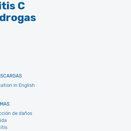
tis C
 drogas
ESCARGAS
cation in English
EMAS
ción de daños
ida
itis