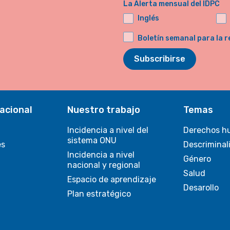
La Alerta mensual del IDPC
Inglés
Boletín semanal para la r
Subscribirse
acional
Nuestro trabajo
Temas
Incidencia a nivel del
Derechos h
sistema ONU
es
Descriminal
Incidencia a nivel
Género
nacional y regional
Salud
Espacio de aprendizaje
Desarollo
Plan estratégico