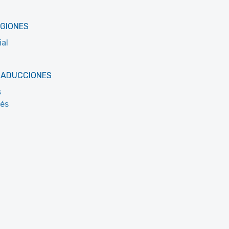
EGIONES
al
RADUCCIONES
s
cés