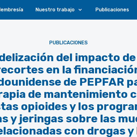
embresía
Nuestro trabajo
Publicaciones
PUBLICACIONES
elización del impacto de
recortes en la financiació
dounidense de PEPFAR pa
rapia de mantenimiento 
tas opioides y los progr
s y jeringas sobre las m
elacionadas con drogas y 