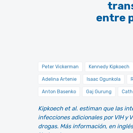
tran
entre 
Peter Vickerman
Kennedy Kipkoech
Adelina Artenie
Isaac Ogunkola
Anton Basenko
Gaj Gurung
Cath
Kipkoech et al. estiman que las in
infecciones adicionales por VIH y 
drogas. Más información, en inglés