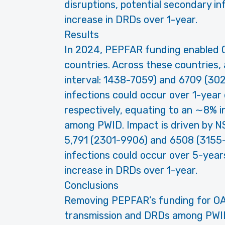
disruptions, potential secondary in
increase in DRDs over 1-year.
Results
In 2024, PEPFAR funding enabled 0
countries. Across these countries,
interval: 1438-7059) and 6709 (30
infections could occur over 1-year
respectively, equating to an ∼8% i
among PWID. Impact is driven by NS
5,791 (2301-9906) and 6508 (3155
infections could occur over 5-years
increase in DRDs over 1-year.
Conclusions
Removing PEPFAR’s funding for O
transmission and DRDs among PWID