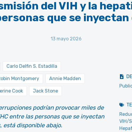
smisión del VIH y la hepati
personas que se inyectan
13 mayo 2026
Carlo Delfin S. Estadilla
D
Robin Montgomery
Annie Madden
Publi
erine Cook
Jack Stone
T
terrupciones podrían provocar miles de
Reduc
VHC entre las personas que se inyectan
VIH/S
, está disponible abajo.
Hepat