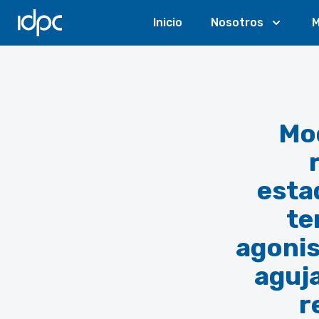
IDPC
Inicio
Nosotros
M
Mod
esta
te
agonis
aguja
r