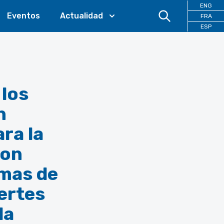
ENG
Eventos
Actualidad
FRA
ESP
 los
n
ra la
con
amas de
uertes
la