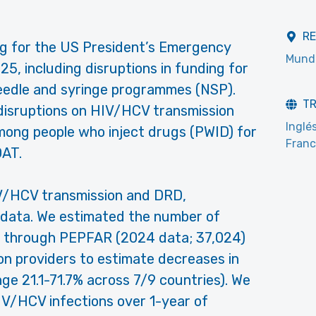
R
 for the US President’s Emergency
Mundi
25, including disruptions in funding for
needle and syringe programmes (NSP).
T
disruptions on HIV/HCV transmission
Inglé
ong people who inject drugs (PWID) for
Fran
OAT.
IV/HCV transmission and DRD,
 data. We estimated the number of
 through PEPFAR (2024 data; 37,024)
on providers to estimate decreases in
ge 21.1-71.7% across 7/9 countries). We
IV/HCV infections over 1-year of