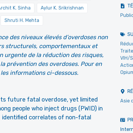
T
rchit K. Sinha
Aylur K. Srikrishnan
Publi
Shruti H. Mehta
S
nce des niveaux élevés d’overdoses non
Réduc
urs structurels, comportementaux et
Trait
n urgente de la réduction des risques,
VIH/S
 la prévention des overdoses. Pour en
Actio
re les informations ci-dessous.
Opium
R
ts future fatal overdose, yet limited
Asie 
ong people who inject drugs (PWID) in
identified correlates of non-fatal
PR
Inter