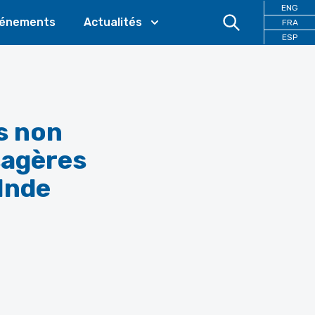
ENG
énements
Actualités
FRA
ESP
s non
sagères
 Inde