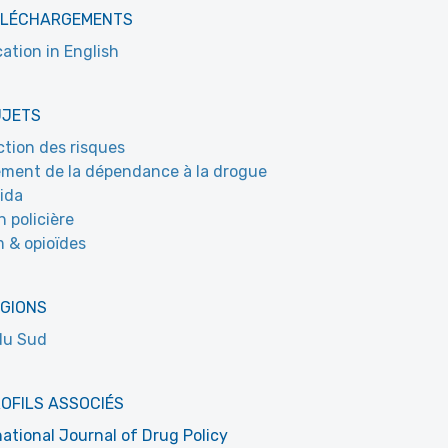
ÉLÉCHARGEMENTS
cation in English
UJETS
tion des risques
ement de la dépendance à la drogue
ida
n policière
 & opioïdes
ÉGIONS
du Sud
OFILS ASSOCIÉS
national Journal of Drug Policy