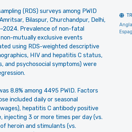
sampling (RDS) surveys among PWID
T
 Amritsar, Bilaspur, Churchandpur, Delhi,
Angla
–2024. Prevalence of non-fatal
Espag
 non-mutually exclusive events
ated using RDS-weighted descriptive
emographics, HIV and hepatitis C status,
hs, and psychosocial symptoms) were
egression.
 was 8.8% among 4495 PWID. Factors
ose included daily or seasonal
wages), hepatitis C antibody positive
, injecting 3 or more times per day (vs.
of heroin and stimulants (vs.