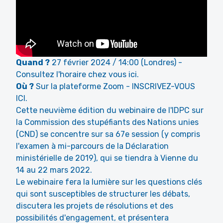
Quand ?
27 février 2024 / 14:00 (Londres) -
Consultez l'horaire chez vous ici.
Où ?
Sur la plateforme Zoom -
INSCRIVEZ-VOUS
ICI.
Cette neuvième édition du webinaire de l'IDPC sur
la Commission des stupéfiants des Nations unies
(CND) se concentre sur sa
67e session
(y compris
l'examen à mi-parcours de la Déclaration
ministérielle de 2019), qui se tiendra à Vienne du
14 au 22 mars 2022.
Le webinaire fera la lumière sur les questions clés
qui sont susceptibles de structurer les débats,
discutera les projets de résolutions et des
possibilités d'engagement, et présentera