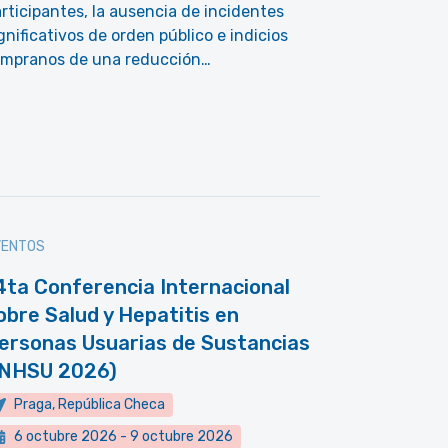
rticipantes, la ausencia de incidentes
gnificativos de orden público e indicios
empranos de una reducción…
VENTOS
4ta Conferencia Internacional
obre Salud y Hepatitis en
ersonas Usuarias de Sustancias
INHSU 2026)
Praga, República Checa
6 octubre 2026
-
9 octubre 2026