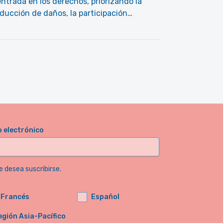
ntrada en los derechos, priorizando la
ducción de daños, la participación…
o electrónico
e desea suscribirse.
Francés
Español
egión Asia-Pacífico