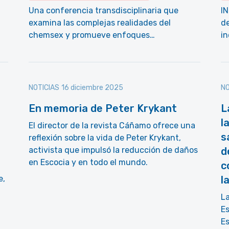
Una conferencia transdisciplinaria que
I
examina las complejas realidades del
de
chemsex y promueve enfoques…
i
NOTICIAS
16 diciembre 2025
NO
En memoria de Peter Krykant
L
l
El director de la revista Cáñamo ofrece una
s
reflexión sobre la vida de Peter Krykant,
activista que impulsó la reducción de daños
d
en Escocia y en todo el mundo.
c
e,
l
La
Es
Es