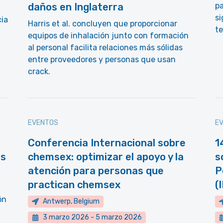
daños en Inglaterra
pa
si
cia
Harris et al. concluyen que proporcionar
t
equipos de inhalación junto con formación
al personal facilita relaciones más sólidas
entre proveedores y personas que usan
crack.
EVENTOS
E
Conferencia Internacional sobre
1
as
chemsex: optimizar el apoyo y la
s
atención para personas que
P
practican chemsex
(
ón
Antwerp, Belgium
3 marzo 2026
-
5 marzo 2026