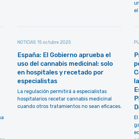
u
el
NOTICIAS
15 octubre 2025
PU
España: El Gobierno aprueba el
P
uso del cannabis medicinal: solo
p
en hospitales y recetado por
C
especialistas
l
E
La regulación permitirá a especialistas
P
hospitalarios recetar cannabis medicinal
cuando otros tratamientos no sean eficaces.
D
na
El
ga
eq