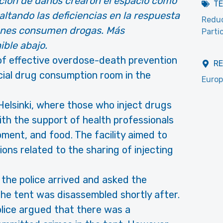
cción de daños crearon el espacio como
T
altando las deficiencias en la respuesta
Reduc
ienes consumen drogas. Más
Parti
ible abajo.
 of effective overdose-death prevention
R
icial drug consumption room in the
Europ
Helsinki, where those who inject drugs
th the support of health professionals
pment, and food. The facility aimed to
ons related to the sharing of injecting
the police arrived and asked the
The tent was disassembled shortly after.
olice argued that there was a