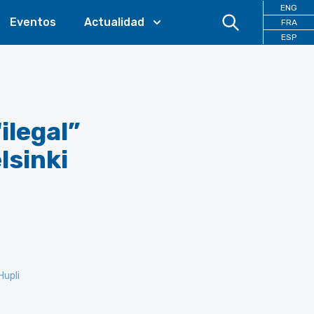
ENG
Eventos
Actualidad
FRA
ESP
ilegal”
lsinki
Hupli