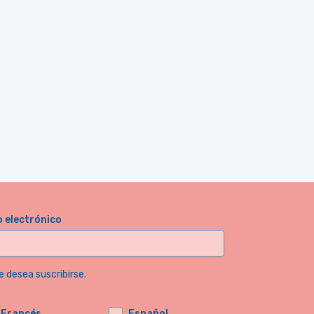
o electrónico
e desea suscribirse.
Francés
Español