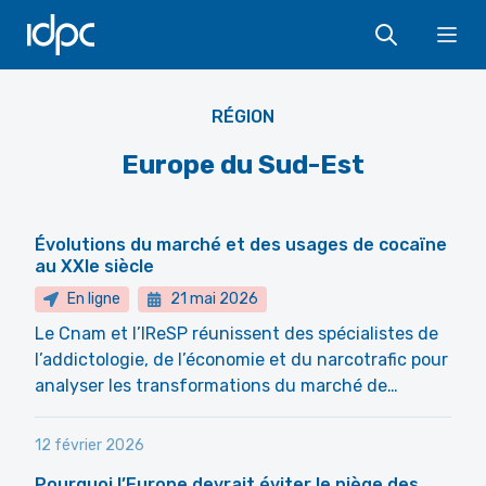
IDPC
Ope
RÉGION
Europe du Sud-Est
Évolutions du marché et des usages de cocaïne
au XXIe siècle
En ligne
21 mai 2026
Le Cnam et l’IReSP réunissent des spécialistes de
l’addictologie, de l’économie et du narcotrafic pour
analyser les transformations du marché de…
12 février 2026
Pourquoi l’Europe devrait éviter le piège des