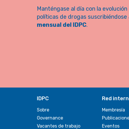
Manténgase al día con la evolución 
políticas de drogas suscribiéndose 
mensual del IDPC
.
IDPC
Red intern
Sobre
Membresía
Governance
Publicacion
Vacantes de trabajo
Eventos