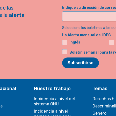
de las
Indique su dirección de corre
a la
alerta
Seleccione los boletines a los qu
La Alerta mensual del IDPC
Inglés
Boletín semanal para la r
Subscribirse
acional
Nuestro trabajo
Temas
Incidencia a nivel del
Derechos h
sistema ONU
es
Descriminal
Incidencia a nivel
Género