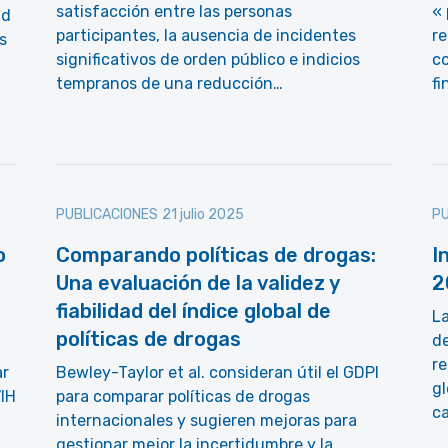
satisfacción entre las personas
« 
ad
participantes, la ausencia de incidentes
re
s
significativos de orden público e indicios
c
tempranos de una reducción…
f
PUBLICACIONES
21 julio 2025
PU
o
Comparando políticas de drogas:
I
Una evaluación de la validez y
2
fiabilidad del índice global de
L
políticas de drogas
de
re
ar
Bewley-Taylor et al. consideran útil el GDPI
gl
VIH
para comparar políticas de drogas
c
internacionales y sugieren mejoras para
gestionar mejor la incertidumbre y la