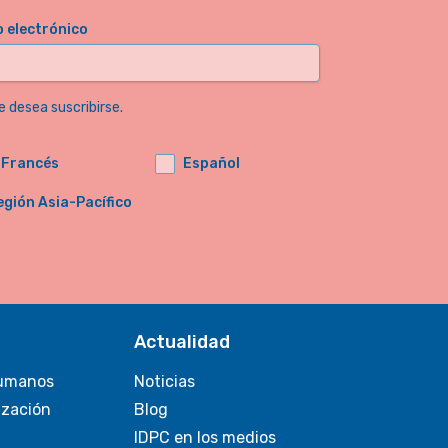
o electrónico
e desea suscribirse.
Francés
Español
egión Asia-Pacífico
Actualidad
umanos
Noticias
ización
Blog
IDPC en los medios