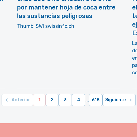
por mantener hoja de coca entre
e
las sustancias peligrosas
t
e
Thumb: SWI swissinfo.ch
E
La
d
em
p
co
...
Anterior
1
2
3
4
618
Siguiente