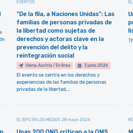
EVENTOS
EL
l
"De la fila, a Naciones Unidas": Las
U
familias de personas privadas de
p
la libertad como sujetas de
l
e
derechos y actoras clave en la
ón
T
prevención del delito y la
reintegración social
Viena, Austria / En línea
3 junio 2026
El evento se centra en los derechos y
experiencias de las familias de personas
privadas de la libertad,…
EL IDPC EN LOS MEDIOS
28 mayo 2026
NO
en
Unas 200 ONG critican a la OMS
M