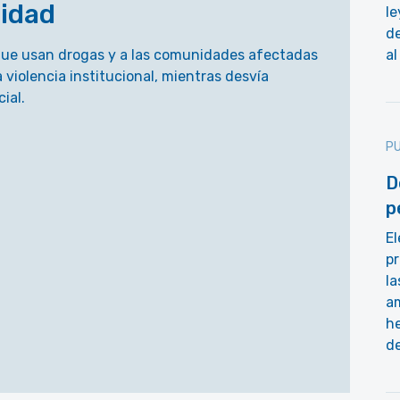
lidad
le
de
 que usan drogas y a las comunidades afectadas
al
a violencia institucional, mientras desvía
ial.
PU
D
p
E
pr
la
a
he
d