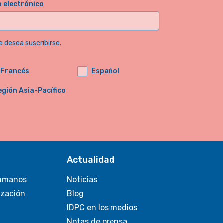
o electrónico
e desea suscribirse.
Francés
Español
egión Asia-Pacífico
Actualidad
umanos
Noticias
ización
Blog
IDPC en los medios
Notas de prensa