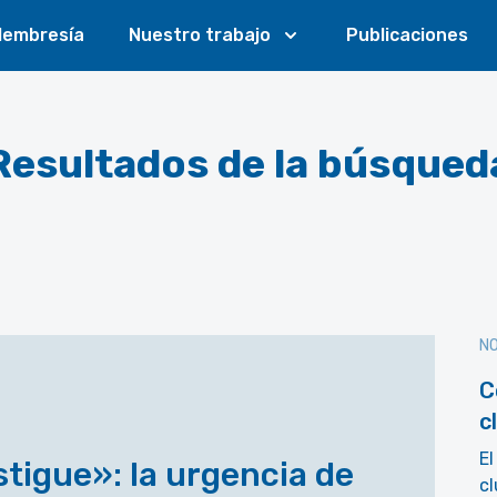
embresía
Nuestro trabajo
Publicaciones
Resultados de la búsqued
NO
C
c
El
stigue»: la urgencia de
cl