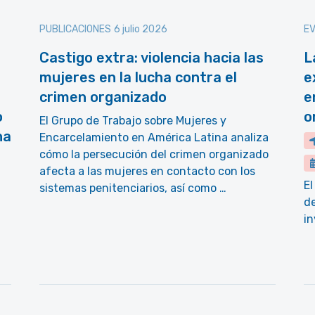
PUBLICACIONES
6 julio 2026
E
Castigo extra: violencia hacia las
L
mujeres en la lucha contra el
e
crimen organizado
e
o
o
El Grupo de Trabajo sobre Mujeres y
na
Encarcelamiento en América Latina analiza
cómo la persecución del crimen organizado
afecta a las mujeres en contacto con los
El
sistemas penitenciarios, así como …
d
in