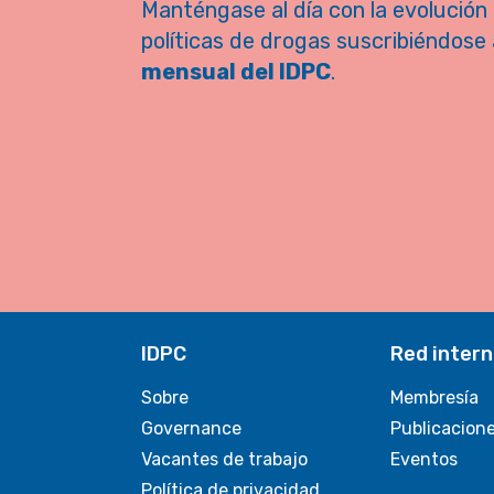
Manténgase al día con la evolución 
políticas de drogas suscribiéndose 
mensual del IDPC
.
IDPC
Red intern
Sobre
Membresía
Governance
Publicacion
Vacantes de trabajo
Eventos
Política de privacidad