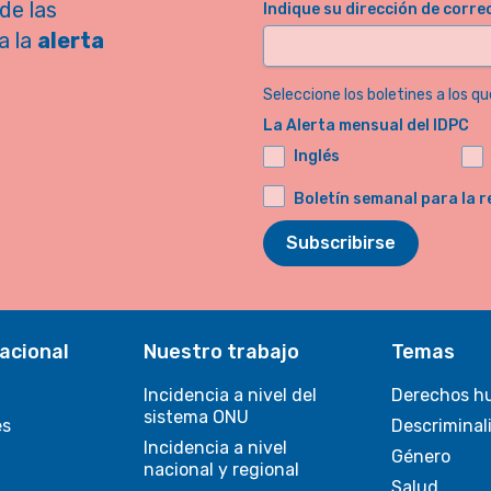
de las
Indique su dirección de corre
a la
alerta
Seleccione los boletines a los qu
La Alerta mensual del IDPC
Inglés
Boletín semanal para la r
Subscribirse
acional
Nuestro trabajo
Temas
Incidencia a nivel del
Derechos h
sistema ONU
es
Descriminal
Incidencia a nivel
Género
nacional y regional
Salud