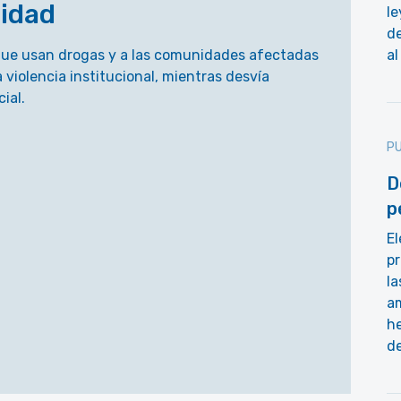
lidad
le
de
 que usan drogas y a las comunidades afectadas
al
a violencia institucional, mientras desvía
ial.
PU
D
p
E
pr
la
a
he
d