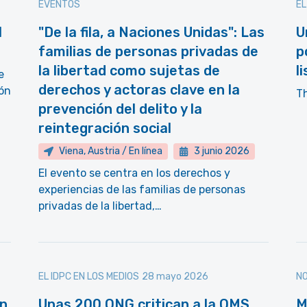
EVENTOS
EL
l
"De la fila, a Naciones Unidas": Las
U
familias de personas privadas de
p
la libertad como sujetas de
l
e
derechos y actoras clave en la
ón
T
prevención del delito y la
reintegración social
Viena, Austria / En línea
3 junio 2026
El evento se centra en los derechos y
experiencias de las familias de personas
privadas de la libertad,…
EL IDPC EN LOS MEDIOS
28 mayo 2026
NO
en
Unas 200 ONG critican a la OMS
M