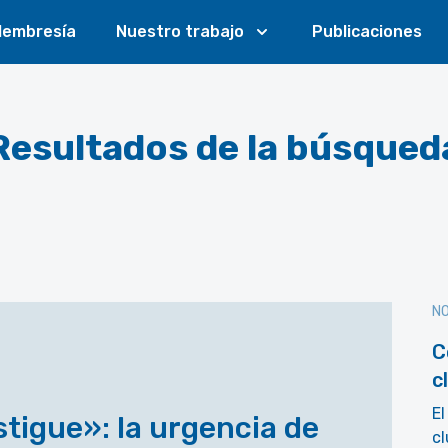
embresía
Nuestro trabajo
Publicaciones
Resultados de la búsqued
NO
C
c
El
stigue»: la urgencia de
cl