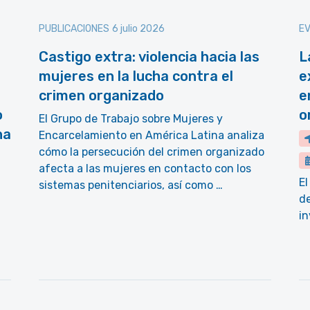
PUBLICACIONES
6 julio 2026
E
Castigo extra: violencia hacia las
L
mujeres en la lucha contra el
e
crimen organizado
e
o
o
El Grupo de Trabajo sobre Mujeres y
na
Encarcelamiento en América Latina analiza
cómo la persecución del crimen organizado
afecta a las mujeres en contacto con los
El
sistemas penitenciarios, así como …
d
in