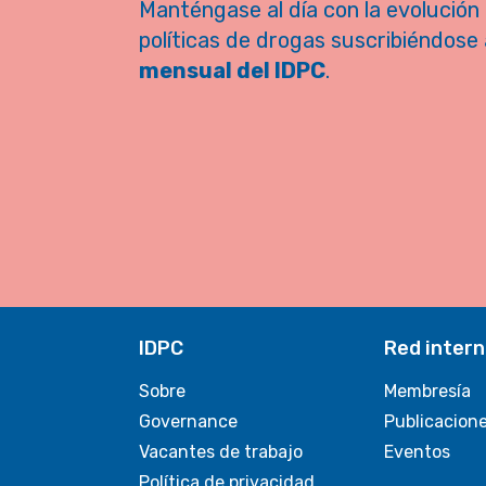
Manténgase al día con la evolución 
políticas de drogas suscribiéndose 
mensual del IDPC
.
IDPC
Red intern
Sobre
Membresía
Governance
Publicacion
Vacantes de trabajo
Eventos
Política de privacidad