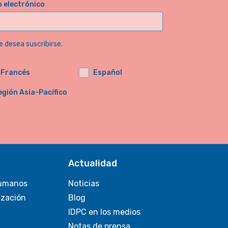
o electrónico
e desea suscribirse.
Francés
Español
egión Asia-Pacífico
Actualidad
umanos
Noticias
ización
Blog
IDPC en los medios
Notas de prensa