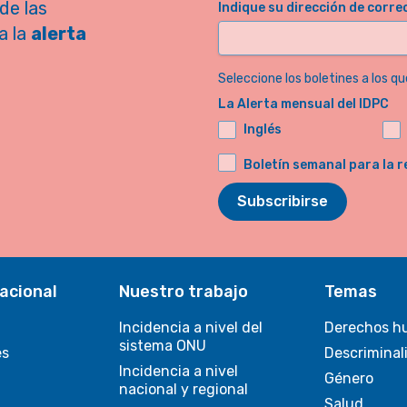
de las
Indique su dirección de corre
a la
alerta
Seleccione los boletines a los qu
La Alerta mensual del IDPC
Inglés
Boletín semanal para la r
Subscribirse
acional
Nuestro trabajo
Temas
Incidencia a nivel del
Derechos h
sistema ONU
es
Descriminal
Incidencia a nivel
Género
nacional y regional
Salud