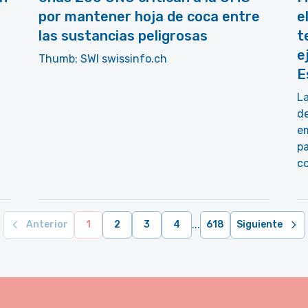
por mantener hoja de coca entre
e
las sustancias peligrosas
t
e
Thumb: SWI swissinfo.ch
E
La
d
em
p
co
...
Anterior
1
2
3
4
618
Siguiente