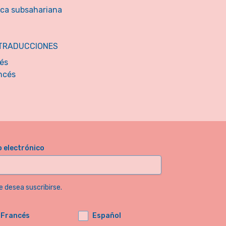
ica subsahariana
TRADUCCIONES
lés
ncés
o electrónico
e desea suscribirse.
Francés
Español